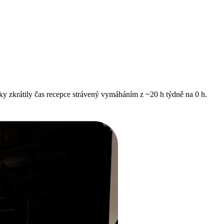
y zkrátily čas recepce strávený vymáháním z ~20 h týdně na 0 h.