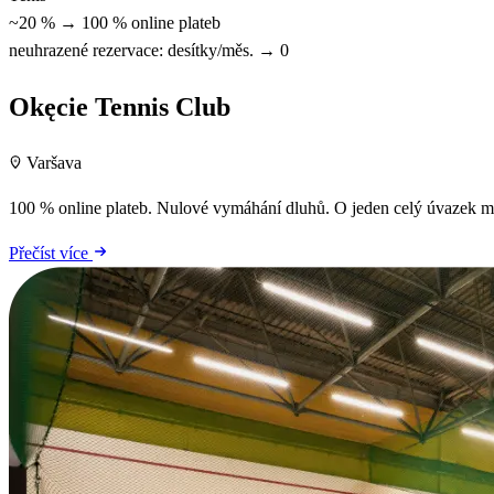
~20 % → 100 % online plateb
neuhrazené rezervace: desítky/měs. → 0
Okęcie Tennis Club
Varšava
100 % online plateb. Nulové vymáhání dluhů. O jeden celý úvazek mé
Přečíst více