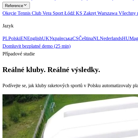
Reference
Okęcie Tennis Club
Vera Sport Łódź
KS Zakręt Warszawa
Všechny r
Jazyk
PL
Polski
EN
English
UK
Українська
CS
Čeština
NL
Nederlands
HU
Mag
Domluvit bezplatné demo (25 min)
Případové studie
Reálné kluby. Reálné výsledky.
Podívejte se, jak kluby raketových sportů v Polsku automatizovaly pla