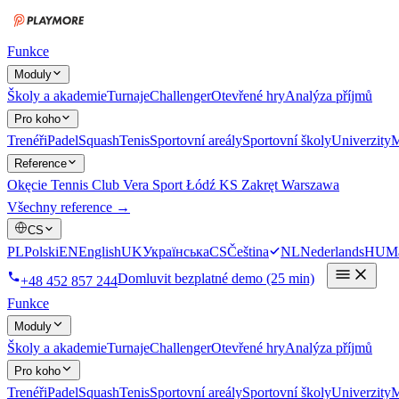
Funkce
Moduly
Školy a akademie
Turnaje
Challenger
Otevřené hry
Analýza příjmů
Pro koho
Trenéři
Padel
Squash
Tenis
Sportovní areály
Sportovní školy
Univerzity
M
Reference
Okęcie Tennis Club
Vera Sport Łódź
KS Zakręt Warszawa
Všechny reference →
CS
PL
Polski
EN
English
UK
Українська
CS
Čeština
NL
Nederlands
HU
M
Domluvit bezplatné demo (25 min)
+48 452 857 244
Funkce
Moduly
Školy a akademie
Turnaje
Challenger
Otevřené hry
Analýza příjmů
Pro koho
Trenéři
Padel
Squash
Tenis
Sportovní areály
Sportovní školy
Univerzity
M