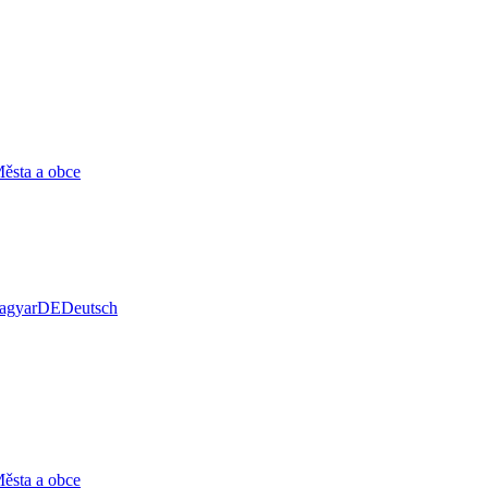
ěsta a obce
agyar
DE
Deutsch
ěsta a obce