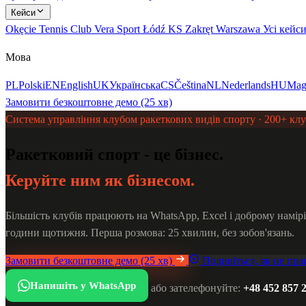
Кейси
Okęcie Tennis Club
Vera Sport Łódź
KS Zakręt Warszawa
Усі кейс
Мова
PL
Polski
EN
English
UK
Українська
CS
Čeština
NL
Nederlands
HU
Mag
Замовити безкоштовне демо (25 хв)
Система управління клубом ракеткових видів спорту · 200+ клу
Ракетковий спорт - це бізнес.
Керуйте ним як бізнесом.
Більшість клубів працюють на WhatsApp, Excel і доброму намірі.
години щотижня. Перша розмова: 25 хвилин, без зобов'язань.
Замовити безкоштовне демо (25 хв)
Подивіться, як це пр
Напишіть у WhatsApp
або зателефонуйте:
+48 452 857 