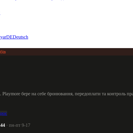
и
yar
DE
Deutsch
бів
 Playmore бере на себе бронювання, передоплати та контроль прав
ацює
244
· пн-пт 9-17