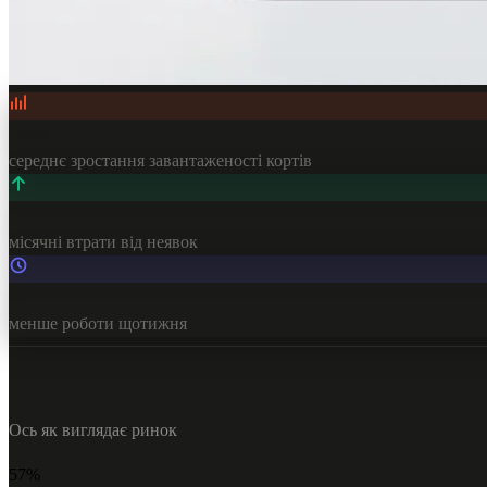
+34%
середнє зростання завантаженості кортів
0 ₴
місячні втрати від неявок
8h
менше роботи щотижня
Ось як виглядає ринок
57%