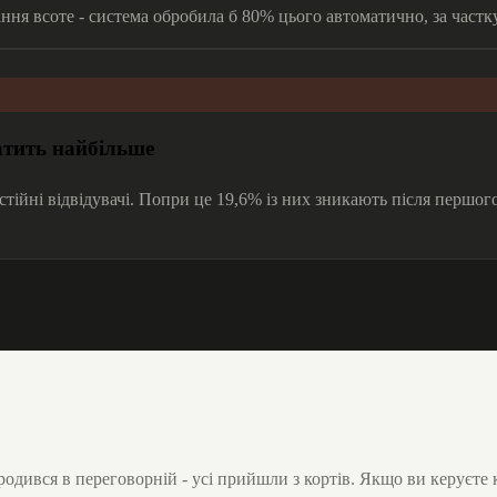
ня всоте - система обробила б 80% цього автоматично, за частку 
латить найбільше
постійні відвідувачі. Попри це 19,6% із них зникають після першо
дився в переговорній - усі прийшли з кортів. Якщо ви керуєте кл