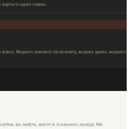
вартості однієї ставки.
го візиту. Жодного контакту після візиту, жодних даних, жодного
убом, ви, мабуть, знаєте їх із власного досвіду. Ми