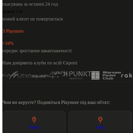
скасувань за останні 24 год
кожен 5-й
новий клієнт не повертається
З Playmore
+34%
середнє зростання завантаженості
Нам довіряють клуби по всій Європі
Чим ви керуєте? Подивіться Playmore під ваш об'єкт:
Padel
Теніс