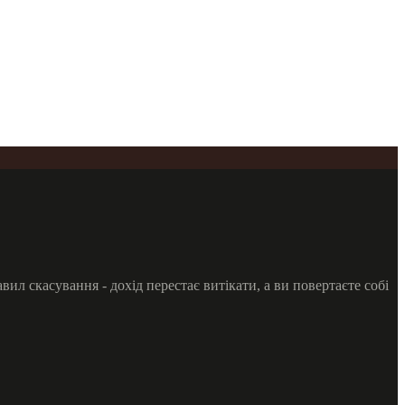
ил скасування - дохід перестає витікати, а ви повертаєте собі