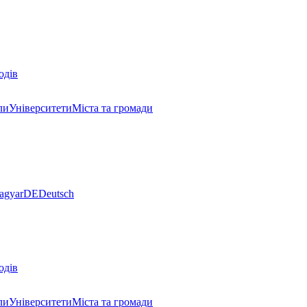
одів
ли
Університети
Міста та громади
agyar
DE
Deutsch
одів
ли
Університети
Міста та громади