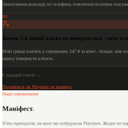
Зачитування розкладу по телефону, пояснення політики скасуван
03
Кожен 5-й новий клієнт не повертається - хоча п
Нові гравці платять у середньому 247 ₴ за візит - більше, ніж 
шансу повернути клієнта.
Є кращий спосіб →
Подивіться, як Playmore це вирішує
Наші переконання
Маніфест
.
П'ять принципів, на яких ми побудували Playmore. Жоден не наро