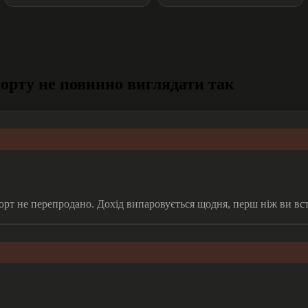
орту не повинно виглядати так
корт не перепродано. Дохід випаровується щодня, перш ніж ви вст