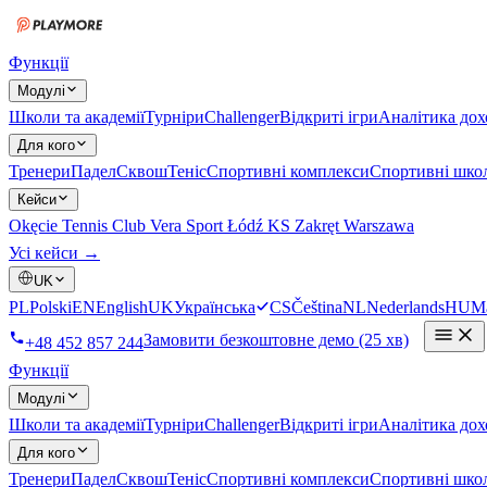
Функції
Модулі
Школи та академії
Турніри
Challenger
Відкриті ігри
Аналітика дох
Для кого
Тренери
Падел
Сквош
Теніс
Спортивні комплекси
Спортивні шко
Кейси
Okęcie Tennis Club
Vera Sport Łódź
KS Zakręt Warszawa
Усі кейси →
UK
PL
Polski
EN
English
UK
Українська
CS
Čeština
NL
Nederlands
HU
M
Замовити безкоштовне демо (25 хв)
+48 452 857 244
Функції
Модулі
Школи та академії
Турніри
Challenger
Відкриті ігри
Аналітика дох
Для кого
Тренери
Падел
Сквош
Теніс
Спортивні комплекси
Спортивні шко