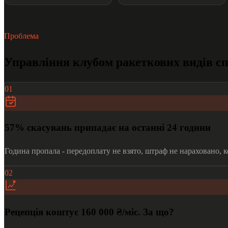
Проблема
Управління клубом ракеткових видів сп
01
57% скасувань припадає на останні 24 години
Година пропала - передоплату не взято, штраф не нараховано, 
02
Рецепція коштує 160 000 ₴/міс. За що?