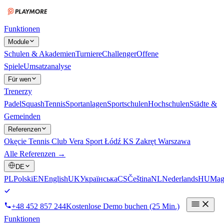
Funktionen
Module
Schulen & Akademien
Turniere
Challenger
Offene
Spiele
Umsatzanalyse
Für wen
Trenerzy
Padel
Squash
Tennis
Sportanlagen
Sportschulen
Hochschulen
Städte &
Gemeinden
Referenzen
Okęcie Tennis Club
Vera Sport Łódź
KS Zakręt Warszawa
Alle Referenzen →
DE
PL
Polski
EN
English
UK
Українська
CS
Čeština
NL
Nederlands
HU
Mag
+48 452 857 244
Kostenlose Demo buchen (25 Min.)
Funktionen