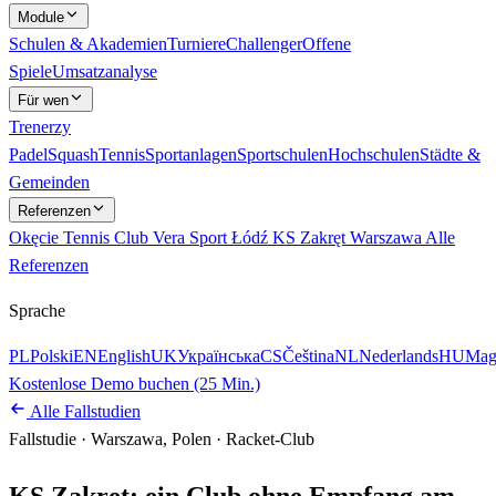
Module
Schulen & Akademien
Turniere
Challenger
Offene
Spiele
Umsatzanalyse
Für wen
Trenerzy
Padel
Squash
Tennis
Sportanlagen
Sportschulen
Hochschulen
Städte &
Gemeinden
Referenzen
Okęcie Tennis Club
Vera Sport Łódź
KS Zakręt Warszawa
Alle
Referenzen
Sprache
PL
Polski
EN
English
UK
Українська
CS
Čeština
NL
Nederlands
HU
Mag
Kostenlose Demo buchen (25 Min.)
Alle Fallstudien
Fallstudie
·
Warszawa, Polen
·
Racket-Club
KS Zakręt: ein Club ohne Empfang am