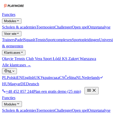
Functies
Modules
Scholen & academies
Toernooien
Challenger
Open spel
Omzetanalyse
Voor wie
Trainers
Padel
Squash
Tennis
Sportcomplexen
Sportopleidingen
Universi
& gemeenten
Klantcases
Okęcie Tennis Club
Vera Sport Łódź
KS Zakręt Warszawa
Alle klantcases →
NL
PL
Polski
EN
English
UK
Українська
CS
Čeština
NL
Nederlands
HU
Magyar
DE
Deutsch
+48 452 857 244
Plan een gratis demo (25 min)
Functies
Modules
Scholen & academies
Toernooien
Challenger
Open spel
Omzetanalyse