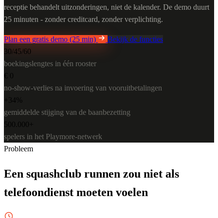
receptie behandelt uitzonderingen, niet de kalender. De demo duurt
25 minuten - zonder creditcard, zonder verplichting.
Plan een gratis demo (25 min)
Bekijk de functies
30/45/60
boekingslengtes in één rooster
€ 0
no-show-verlies na invoering van vooruitbetalingen
+34%
gemiddelde stijging van de baanbezetting
500.000+
spelers in het Playmore-netwerk
Probleem
Een squashclub runnen zou niet als
telefoondienst moeten voelen