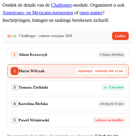
Ontdek de details van de
Challenger
-module. Organiseert u ook
Americano- en Mexicano-toernooien
of
open games
?
Inschrijvingen, lotingen en rankings berekenen zichzelf.
Challenger - seizoen voorjaar 2026
Ladder
1
Adam Krawczyk
3 dagen afkoeling
2
Marta Wilczak
uitgedaagd · wedstrijd vóór 14 jun
3
Tomasz Zieliński
▲ +2 na winst
4
Karolina Bielska
afwezig tot 18 jun
5
Paweł Wiśniewski
walkover na deadline
Het systeem houdt deadlines, afkoelperiodes en walkovers bij.
U hoeft dat niet.