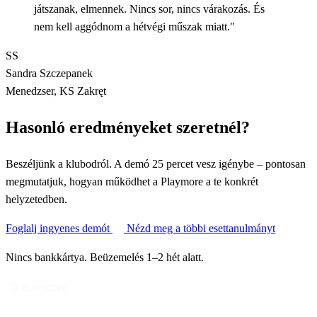
játszanak, elmennek. Nincs sor, nincs várakozás. És
nem kell aggódnom a hétvégi műszak miatt."
SS
Sandra Szczepanek
Menedzser, KS Zakręt
Hasonló eredményeket szeretnél?
Beszéljünk a klubodról. A demó 25 percet vesz igénybe – pontosan
megmutatjuk, hogyan működhet a Playmore a te konkrét
helyzetedben.
Foglalj ingyenes demót
Nézd meg a többi esettanulmányt
Nincs bankkártya. Beüzemelés 1–2 hét alatt.