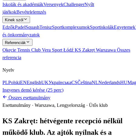
Iskolák és akadémiák
Versenyek
Challenger
Nyílt
játékok
Bevételelemzés
Kinek szól
Edzők
Padel
Squash
Tenisz
Sportkomplexumok
Sportiskolák
Egyetemek
és önkormányzatok
Referenciák
Okęcie Tennis Club
Vera Sport Łódź
KS Zakręt Warszawa
Összes
referencia
Nyelv
PL
Polski
EN
English
UK
Українська
CS
Čeština
NL
Nederlands
HU
Mag
Ingyenes demó kérése (25 perc)
Összes esettanulmány
Esettanulmány
·
Warszawa, Lengyelország
·
Ütős klub
KS Zakręt: hétvégente recepció nélkül
működő klub. Az ajtók nyílnak és a