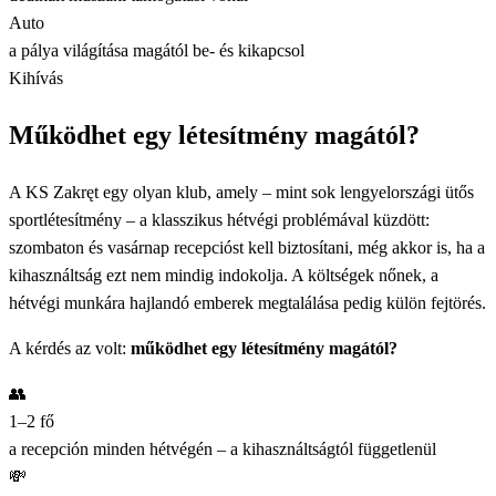
Auto
a pálya világítása magától be- és kikapcsol
Kihívás
Működhet egy létesítmény magától?
A KS Zakręt egy olyan klub, amely – mint sok lengyelországi ütős
sportlétesítmény – a klasszikus hétvégi problémával küzdött:
szombaton és vasárnap recepcióst kell biztosítani, még akkor is, ha a
kihasználtság ezt nem mindig indokolja. A költségek nőnek, a
hétvégi munkára hajlandó emberek megtalálása pedig külön fejtörés.
A kérdés az volt:
működhet egy létesítmény magától?
👥
1–2 fő
a recepción minden hétvégén – a kihasználtságtól függetlenül
💸