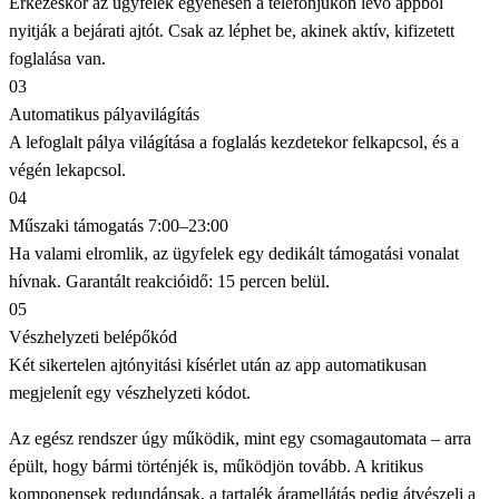
Érkezéskor az ügyfelek egyenesen a telefonjukon lévő appból
nyitják a bejárati ajtót. Csak az léphet be, akinek aktív, kifizetett
foglalása van.
03
Automatikus pályavilágítás
A lefoglalt pálya világítása a foglalás kezdetekor felkapcsol, és a
végén lekapcsol.
04
Műszaki támogatás 7:00–23:00
Ha valami elromlik, az ügyfelek egy dedikált támogatási vonalat
hívnak. Garantált reakcióidő: 15 percen belül.
05
Vészhelyzeti belépőkód
Két sikertelen ajtónyitási kísérlet után az app automatikusan
megjelenít egy vészhelyzeti kódot.
Az egész rendszer úgy működik, mint egy csomagautomata – arra
épült, hogy bármi történjék is, működjön tovább. A kritikus
komponensek redundánsak, a tartalék áramellátás pedig átvészeli a