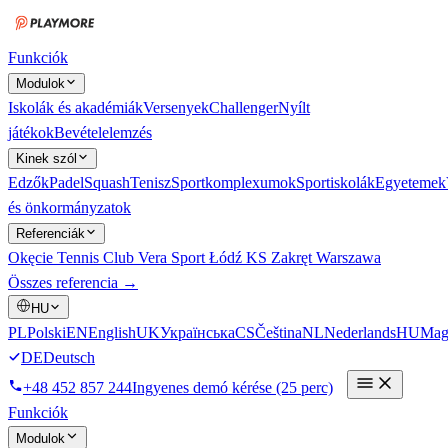
Funkciók
Modulok
Iskolák és akadémiák
Versenyek
Challenger
Nyílt
játékok
Bevételelemzés
Kinek szól
Edzők
Padel
Squash
Tenisz
Sportkomplexumok
Sportiskolák
Egyetemek
és önkormányzatok
Referenciák
Okęcie Tennis Club
Vera Sport Łódź
KS Zakręt Warszawa
Összes referencia →
HU
PL
Polski
EN
English
UK
Українська
CS
Čeština
NL
Nederlands
HU
Mag
DE
Deutsch
+48 452 857 244
Ingyenes demó kérése (25 perc)
Funkciók
Modulok