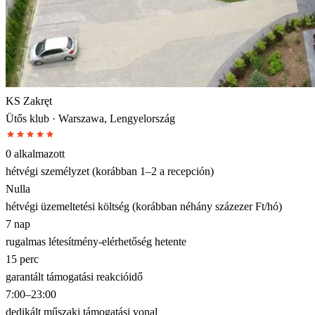
KS Zakręt
Ütős klub · Warszawa, Lengyelország
0 alkalmazott
hétvégi személyzet (korábban 1–2 a recepción)
Nulla
hétvégi üzemeltetési költség (korábban néhány százezer Ft/hó)
7 nap
rugalmas létesítmény-elérhetőség hetente
15 perc
garantált támogatási reakcióidő
7:00–23:00
dedikált műszaki támogatási vonal