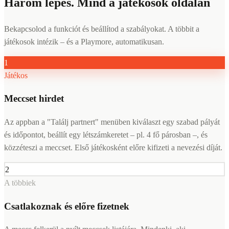
Három lépés. Mind a játékosok oldalán
Bekapcsolod a funkciót és beállítod a szabályokat. A többit a
játékosok intézik – és a Playmore, automatikusan.
1
Játékos
Meccset hirdet
Az appban a "Találj partnert" menüben kiválaszt egy szabad pályát
és időpontot, beállít egy létszámkeretet – pl. 4 fő párosban –, és
közzéteszi a meccset. Első játékosként előre kifizeti a nevezési díját.
2
A többiek
Csatlakoznak és előre fizetnek