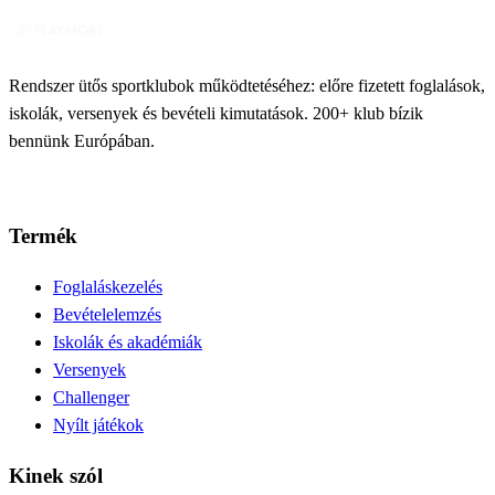
Rendszer ütős sportklubok működtetéséhez: előre fizetett foglalások,
iskolák, versenyek és bevételi kimutatások. 200+ klub bízik
bennünk Európában.
Termék
Foglaláskezelés
Bevételelemzés
Iskolák és akadémiák
Versenyek
Challenger
Nyílt játékok
Kinek szól