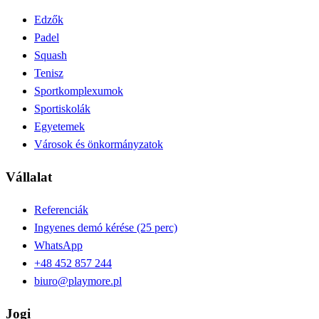
Edzők
Padel
Squash
Tenisz
Sportkomplexumok
Sportiskolák
Egyetemek
Városok és önkormányzatok
Vállalat
Referenciák
Ingyenes demó kérése (25 perc)
WhatsApp
+48 452 857 244
biuro@playmore.pl
Jogi