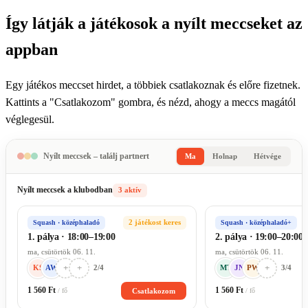
Így látják a játékosok a nyílt meccseket az
appban
Egy játékos meccset hirdet, a többiek csatlakoznak és előre fizetnek.
Kattints a "Csatlakozom" gombra, és nézd, ahogy a meccs magától
véglegesül.
Nyílt meccsek – találj partnert
Ma
Holnap
Hétvége
Nyílt meccsek a klubodban
3 aktív
Squash · középhaladó
2 játékost keres
Squash · középhaladó+
1. pálya · 18:00–19:00
2. pálya · 19:00–20:00
ma, csütörtök 06. 11.
ma, csütörtök 06. 11.
+
+
+
2/4
3/4
KS
AW
MT
JN
PW
1 560 Ft
1 560 Ft
Csatlakozom
/ fő
/ fő