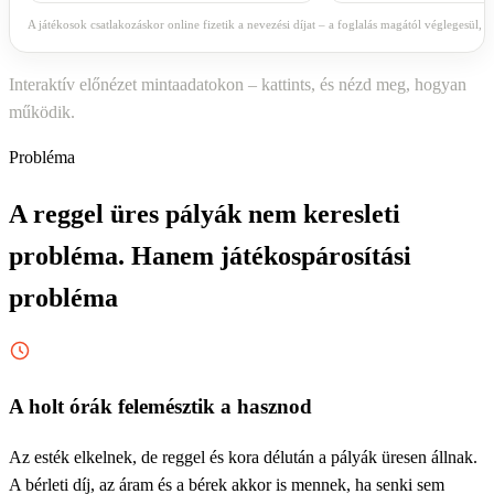
A játékosok csatlakozáskor online fizetik a nevezési díjat – a foglalás magától véglegesül, te
Interaktív előnézet mintaadatokon – kattints, és nézd meg, hogyan
működik.
Probléma
A reggel üres pályák nem keresleti
probléma. Hanem játékospárosítási
probléma
A holt órák felemésztik a hasznod
Az esték elkelnek, de reggel és kora délután a pályák üresen állnak.
A bérleti díj, az áram és a bérek akkor is mennek, ha senki sem