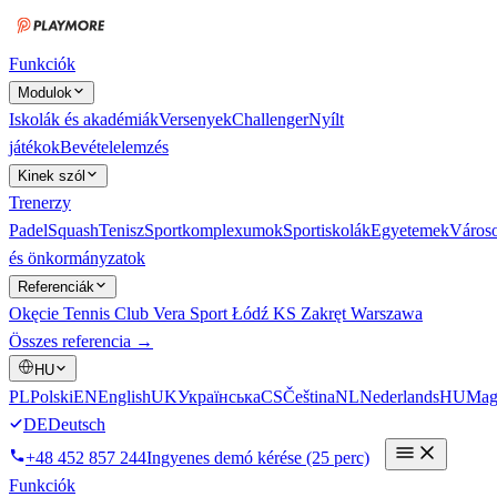
Funkciók
Modulok
Iskolák és akadémiák
Versenyek
Challenger
Nyílt
játékok
Bevételelemzés
Kinek szól
Trenerzy
Padel
Squash
Tenisz
Sportkomplexumok
Sportiskolák
Egyetemek
Város
és önkormányzatok
Referenciák
Okęcie Tennis Club
Vera Sport Łódź
KS Zakręt Warszawa
Összes referencia →
HU
PL
Polski
EN
English
UK
Українська
CS
Čeština
NL
Nederlands
HU
Mag
DE
Deutsch
+48 452 857 244
Ingyenes demó kérése (25 perc)
Funkciók