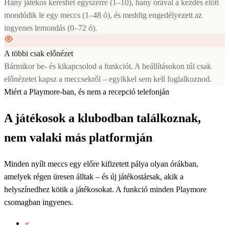
Hány játékos kereshet egyszerre (1–10), hány órával a kezdés előtt
mondódik le egy meccs (1–48 ó), és meddig engedélyezett az
ingyenes lemondás (0–72 ó).
A többi csak előnézet
Bármikor be- és kikapcsolod a funkciót. A beállításokon túl csak
előnézetet kapsz a meccsekről – egyikkel sem kell foglalkoznod.
Miért a Playmore-ban, és nem a recepció telefonján
A játékosok a klubodban találkoznak,
nem valaki más platformján
Minden nyílt meccs egy előre kifizetett pálya olyan órákban,
amelyek régen üresen álltak – és új játékostársak, akik a
helyszínedhez kötik a játékosokat. A funkció minden Playmore
csomagban ingyenes.