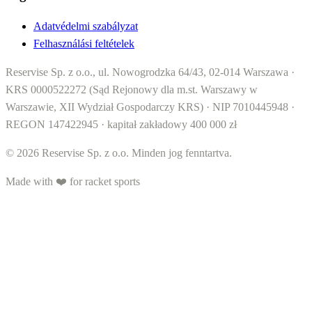
Adatvédelmi szabályzat
Felhasználási feltételek
Reservise Sp. z o.o., ul. Nowogrodzka 64/43, 02-014 Warszawa ·
KRS 0000522272 (Sąd Rejonowy dla m.st. Warszawy w
Warszawie, XII Wydział Gospodarczy KRS) · NIP 7010445948 ·
REGON 147422945 · kapitał zakładowy 400 000 zł
© 2026 Reservise Sp. z o.o. Minden jog fenntartva.
Made with ❤️ for racket sports