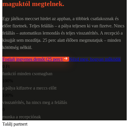
maguktól megtelnek.
Egy játékos meccset hirdet az appban, a többiek csatlakoznak és
előre fizetnek. Teljes felállás – a pálya teljesen ki van fizetve. Nincs
felállás – automatikus lemondás és teljes visszatérítés. A recepció a
kisujját sem mozdítja. 25 perc alatt élőben megmutatjuk – minden
kötöttség nélkül.
Foglalj ingyenes demót (25 perc)
Nézd meg, hogyan működik
0 Ft
funkció minden csomagban
100%
a pálya kifizetve a meccs előtt
100%
visszatérítés, ha nincs meg a felállás
0
munka a recepciónak
Találj partnert