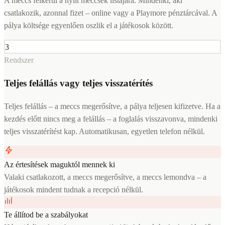
A meccs felkerül a nyílt meccsek listájára. Mindenki, aki
csatlakozik, azonnal fizet – online vagy a Playmore pénztárcával. A
pálya költsége egyenlően oszlik el a játékosok között.
3
Rendszer
Teljes felállás vagy teljes visszatérítés
Teljes felállás – a meccs megerősítve, a pálya teljesen kifizetve. Ha a
kezdés előtt nincs meg a felállás – a foglalás visszavonva, mindenki
teljes visszatérítést kap. Automatikusan, egyetlen telefon nélkül.
Az értesítések maguktól mennek ki
Valaki csatlakozott, a meccs megerősítve, a meccs lemondva – a
játékosok mindent tudnak a recepció nélkül.
Te állítod be a szabályokat