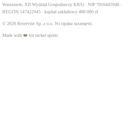
Warszawie, XII Wydział Gospodarczy KRS) · NIP 7010445948 ·
REGON 147422945 · kapitał zakładowy 400 000 zł
© 2026 Reservise Sp. z o.o. Усі права захищені.
Made with ❤️ for racket sports