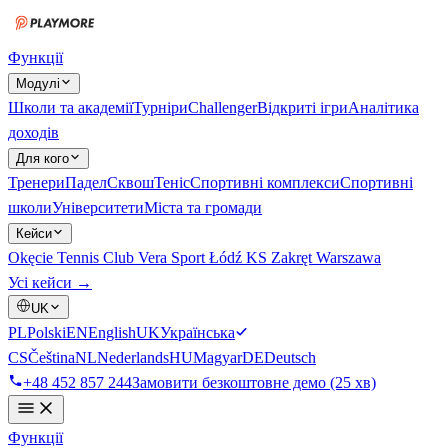
Функції
Модулі
Школи та академії
Турніри
Challenger
Відкриті ігри
Аналітика
доходів
Для кого
Тренери
Падел
Сквош
Теніс
Спортивні комплекси
Спортивні
школи
Університети
Міста та громади
Кейси
Okęcie Tennis Club
Vera Sport Łódź
KS Zakręt Warszawa
Усі кейси →
UK
PL
Polski
EN
English
UK
Українська
CS
Čeština
NL
Nederlands
HU
Magyar
DE
Deutsch
+48 452 857 244
Замовити безкоштовне демо (25 хв)
Функції