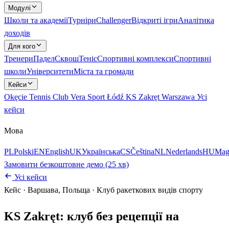
Модулі
Школи та академії
Турніри
Challenger
Відкриті ігри
Аналітика
доходів
Для кого
Тренери
Падел
Сквош
Теніс
Спортивні комплекси
Спортивні
школи
Університети
Міста та громади
Кейси
Okęcie Tennis Club
Vera Sport Łódź
KS Zakręt Warszawa
Усі
кейси
Мова
PL
Polski
EN
English
UK
Українська
CS
Čeština
NL
Nederlands
HU
Mag
Замовити безкоштовне демо (25 хв)
Усі кейси
Кейс
·
Варшава, Польща
·
Клуб ракеткових видів спорту
KS Zakręt: клуб без рецепції на