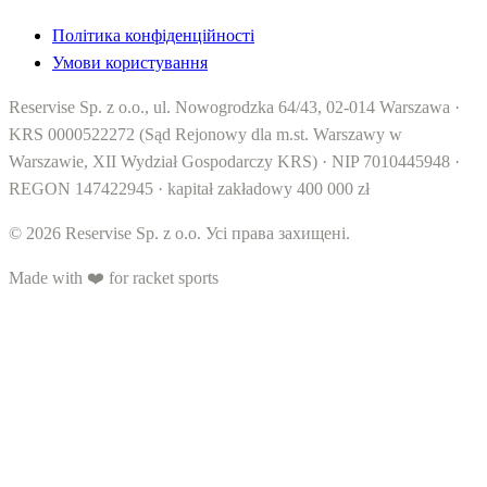
Політика конфіденційності
Умови користування
Reservise Sp. z o.o., ul. Nowogrodzka 64/43, 02-014 Warszawa ·
KRS 0000522272 (Sąd Rejonowy dla m.st. Warszawy w
Warszawie, XII Wydział Gospodarczy KRS) · NIP 7010445948 ·
REGON 147422945 · kapitał zakładowy 400 000 zł
© 2026 Reservise Sp. z o.o. Усі права захищені.
Made with ❤️ for racket sports