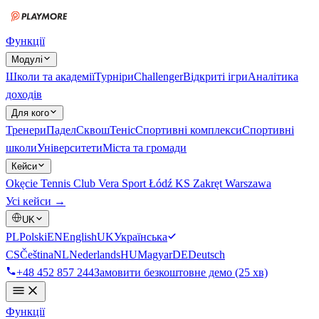
Функції
Модулі
Школи та академії
Турніри
Challenger
Відкриті ігри
Аналітика
доходів
Для кого
Тренери
Падел
Сквош
Теніс
Спортивні комплекси
Спортивні
школи
Університети
Міста та громади
Кейси
Okęcie Tennis Club
Vera Sport Łódź
KS Zakręt Warszawa
Усі кейси →
UK
PL
Polski
EN
English
UK
Українська
CS
Čeština
NL
Nederlands
HU
Magyar
DE
Deutsch
+48 452 857 244
Замовити безкоштовне демо (25 хв)
Функції