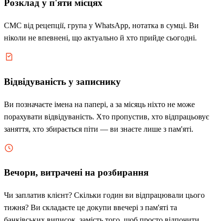
Розклад у п'яти місцях
СМС від рецепції, група у WhatsApp, нотатка в сумці. Ви
ніколи не впевнені, що актуально й хто прийде сьогодні.
Відвідуваність у записнику
Ви позначаєте імена на папері, а за місяць ніхто не може
порахувати відвідуваність. Хто пропустив, хто відпрацьовує
заняття, хто збирається піти — ви знаєте лише з пам'яті.
Вечори, витрачені на розбирання
Чи заплатив клієнт? Скільки годин ви відпрацювали цього
тижня? Ви складаєте це докупи ввечері з пам'яті та
банківських виписок, замість того, щоб просто відпочити.