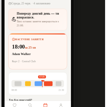
Середа, 25 черв. · 4 заплановано
Попереду довгий день — ти
впораєшся.
💪
Твоє останнє заняття завершується о
21:00.
НАСТУПНЕ ЗАНЯТТЯ
18:00
за 25 хв
Adam Walker
Корт 2 · Central Club
17:35
08:00
21:30
Хто був присутній?