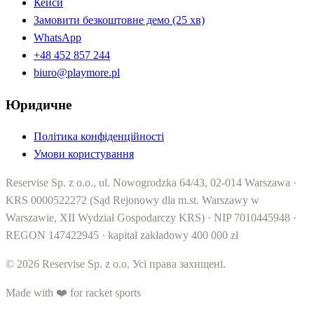
Кейси
Замовити безкоштовне демо (25 хв)
WhatsApp
+48 452 857 244
biuro@playmore.pl
Юридичне
Політика конфіденційності
Умови користування
Reservise Sp. z o.o., ul. Nowogrodzka 64/43, 02-014 Warszawa ·
KRS 0000522272 (Sąd Rejonowy dla m.st. Warszawy w
Warszawie, XII Wydział Gospodarczy KRS) · NIP 7010445948 ·
REGON 147422945 · kapitał zakładowy 400 000 zł
© 2026 Reservise Sp. z o.o. Усі права захищені.
Made with ❤️ for racket sports