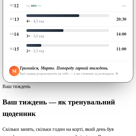
12
—
— вих —
ЧТ
13
20:30
ПТ
4×
· 4,5 год
14
14:00
СБ
3×
· 3,5 год
15
11:00
НД
2×
· 1,5 год
Тримайся, Марто. Попереду гарний тиждень.
M
Твої гравці розраховують на тебе — а ми стежимо за розкладом. ☕
Ваш тиждень
Ваш тиждень — як тренувальний
щоденник
Скільки занять, скільки годин на корті, який день був