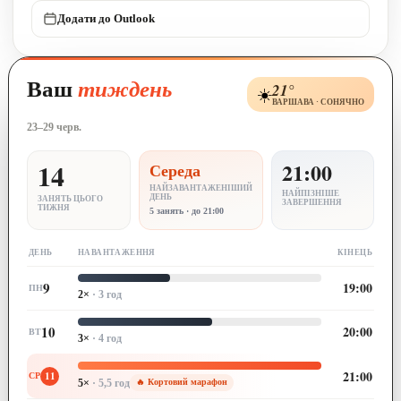
Додати до Outlook
Ваш
тиждень
21°
☀️
ВАРШАВА · СОНЯЧНО
23–29 черв.
14
21:00
Середа
НАЙЗАВАНТАЖЕНІШИЙ
НАЙПІЗНІШЕ
ДЕНЬ
ЗАНЯТЬ ЦЬОГО
ЗАВЕРШЕННЯ
ТИЖНЯ
5 занять · до 21:00
ДЕНЬ
НАВАНТАЖЕННЯ
КІНЕЦЬ
9
19:00
ПН
2×
· 3 год
10
20:00
ВТ
3×
· 4 год
21:00
11
СР
5×
· 5,5 год
🔥 Кортовий марафон