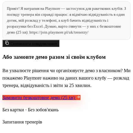
Привіт! Я натрапив на Playmore — застосунок для ракеткових клубів. З
погляду тренера він справді працює: я відмічаю відвідуваність в один
дотик, мій розклад у телефоні, а клуб бачить відвідуваність і
розрахунки без Excel. Думаю, варто глянути — у них є безкоштовне
демо (25 хв): https://join.playmore.pl/uk/trenerzy/
Скопіювати повідомлення
Або замовте демо разом зі своїм клубом
Ви ухвалюєте рішення чи організовуєте демо з власником? Ми
покажемо Playmore наживо на даних вашого клубу — розклад
тренера, відвідуваність і звіти за 25 хвилин.
Замовити безкоштовне демо (25 хв)
Без картки · Без зобов'язань
Запитання тренерів