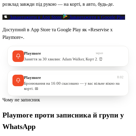
розклад завжди під рукою — на корті, в авто, будь-де.
Завантажити в App Store
Завантажити в Google Play
Доступний в App Store та Google Play як «Reservise x
Playmore».
зараз
Playmore
Заняття за 30 хвилин: Adam Walker, Корт 2. ⏰
8:02
Playmore
Бронювання на 16:00 скасовано — у вас вільне вікно на
корті. 📅
Чому не записник
Playmore проти записника й групи у
WhatsApp