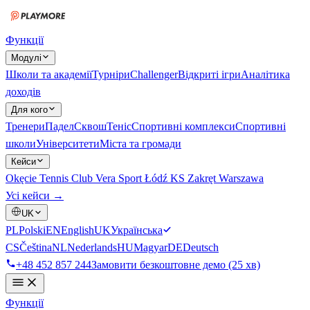
Функції
Модулі
Школи та академії
Турніри
Challenger
Відкриті ігри
Аналітика
доходів
Для кого
Тренери
Падел
Сквош
Теніс
Спортивні комплекси
Спортивні
школи
Університети
Міста та громади
Кейси
Okęcie Tennis Club
Vera Sport Łódź
KS Zakręt Warszawa
Усі кейси →
UK
PL
Polski
EN
English
UK
Українська
CS
Čeština
NL
Nederlands
HU
Magyar
DE
Deutsch
+48 452 857 244
Замовити безкоштовне демо (25 хв)
Функції