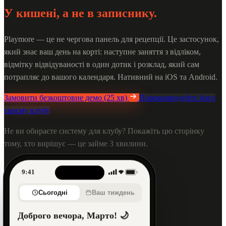
У кишені, а не в записнику.
Playmore — це не чергова панель для рецепції. Це застосунок,
який знає ваш день на корті: наступне заняття з відліком,
відмітку відвідуваності в один дотик і розклад, який сам
потрапляє до вашого календаря. Нативний на iOS та Android.
Замовити безкоштовне демо (25 хв)
Порекомендуйте його
своєму клубу
Не ви обираєте систему для клубу? Покажіть цю сторінку
тому, хто вирішує — це займе 3 хвилини.
9:41
Сьогодні
Ваш тиждень
Доброго вечора, Марто! 🌙