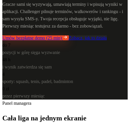
Gracze sami się wyzywają, umawiają terminy i wpisują wyniki w
aplikacji. Challenger pilnuje terminów, walkowerów i rankingu - i
sam wysyła SMS-y. Twoja recepcja obsługuje wyjątki, nie ligę.
Pierwszy miesiąc testujesz za darmo - bez zobowiązań.
Umów bezpłatne demo (25 min)
Zobacz, jak to działa
do 7
pozycji w górę sięga wyzwanie
48 h
i wynik zatwierdza się sam
4
sporty: squash, tenis, padel, badminton
0 zł
przez pierwszy miesiąc
Panel managera
Cała liga na jednym ekranie