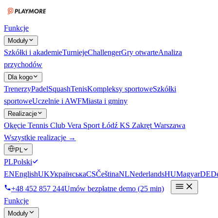
Funkcje
Moduły
Szkółki i akademie
Turnieje
Challenger
Gry otwarte
Analiza
przychodów
Dla kogo
Trenerzy
Padel
Squash
Tenis
Kompleksy sportowe
Szkółki
sportowe
Uczelnie i AWF
Miasta i gminy
Realizacje
Okęcie Tennis Club
Vera Sport Łódź
KS Zakręt Warszawa
Wszystkie realizacje →
PL
PL
Polski
EN
English
UK
Українська
CS
Čeština
NL
Nederlands
HU
Magyar
DE
De
+48 452 857 244
Umów bezpłatne demo (25 min)
Funkcje
Moduły