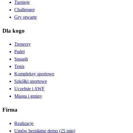
Turnieje
Challenger
Gry otwarte
Dla kogo
Trenerzy
Padel
Squash
Tenis
Kompleksy sportowe
Szkółki sportowe
Uczelnie i AWF
Miasta i gminy
Firma
Realizacje
Umów bezpłatne demo (25 min)