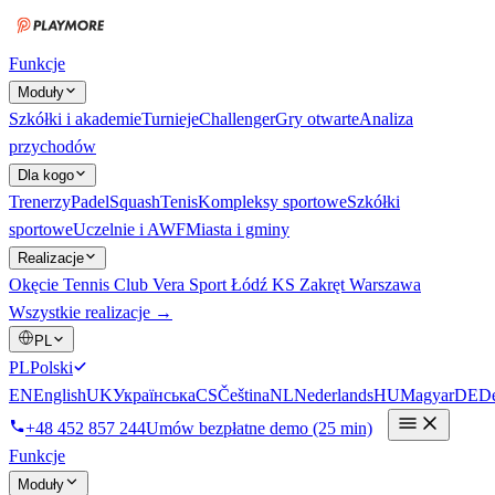
Funkcje
Moduły
Szkółki i akademie
Turnieje
Challenger
Gry otwarte
Analiza
przychodów
Dla kogo
Trenerzy
Padel
Squash
Tenis
Kompleksy sportowe
Szkółki
sportowe
Uczelnie i AWF
Miasta i gminy
Realizacje
Okęcie Tennis Club
Vera Sport Łódź
KS Zakręt Warszawa
Wszystkie realizacje →
PL
PL
Polski
EN
English
UK
Українська
CS
Čeština
NL
Nederlands
HU
Magyar
DE
De
+48 452 857 244
Umów bezpłatne demo (25 min)
Funkcje
Moduły