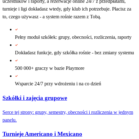
uczestników i raporty, a rezerwacje online 24/7 z przedpłatami,
turnieje i ligi dokładasz wtedy, gdy klub ich potrzebuje. Płacisz za
to, czego używasz - a system rośnie razem z Tobą.
Pełny moduł szkółek: grupy, obecności, rozliczenia, raporty
Dokładasz funkcje, gdy szkółka rośnie - bez zmiany systemu
500 000+ graczy w bazie Playmore
Wsparcie 24/7 przy wdrożeniu i na co dzień
Szkółki i zajęcia grupowe
Serce tej strony: grupy, semestry, obecności i rozliczenia w jednym
panelu.
Turnieje Americano i Mexicano