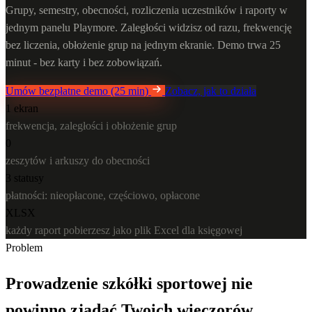
Grupy, semestry, obecności, rozliczenia uczestników i raporty w
jednym panelu Playmore. Zaległości widzisz od razu, frekwencję
bez liczenia, obłożenie grup na jednym ekranie. Demo trwa 25
minut - bez karty i bez zobowiązań.
Umów bezpłatne demo (25 min)
Zobacz, jak to działa
1 ekran
frekwencja, zaległości i obłożenie grup
0
zeszytów i arkuszy do obecności
3 statusy
płatności: nieopłacone, częściowo, opłacone
XLSX
każdy raport pobierzesz jako plik Excel dla księgowej
Problem
Prowadzenie szkółki sportowej nie
powinno zjadać Twoich wieczorów