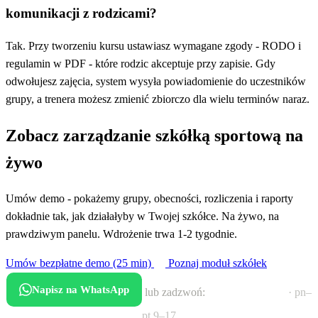
komunikacji z rodzicami?
Tak. Przy tworzeniu kursu ustawiasz wymagane zgody - RODO i
regulamin w PDF - które rodzic akceptuje przy zapisie. Gdy
odwołujesz zajęcia, system wysyła powiadomienie do uczestników
grupy, a trenera możesz zmienić zbiorczo dla wielu terminów naraz.
Zobacz zarządzanie szkółką sportową na
żywo
Umów demo - pokażemy grupy, obecności, rozliczenia i raporty
dokładnie tak, jak działałyby w Twojej szkółce. Na żywo, na
prawdziwym panelu. Wdrożenie trwa 1-2 tygodnie.
Umów bezpłatne demo (25 min)
Poznaj moduł szkółek
Napisz na WhatsApp
lub zadzwoń:
+48 452 857 244
· pn–
pt 9–17